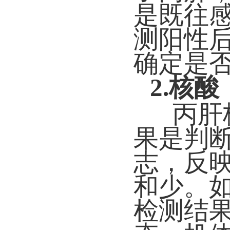
是既往感
测阳性
确定是
2.核
丙肝
果是判
志，反
和少。如
检测结