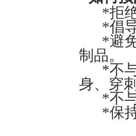
*拒
*倡
*避
制品。
*不
身、穿
*不
*保