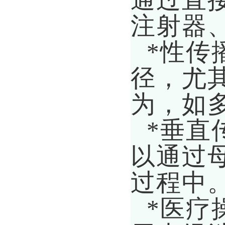
注射器
*性传
径，尤
为，如
*垂直
以通过
过程中
*医疗