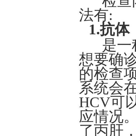
检查
法有:
1.抗
是一
想要确
的检查
系统会
HCV可
应情况。
了丙肝，