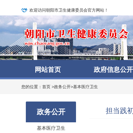
欢迎访问朝阳市卫生健康委员会官方网站！
网站首页
政府信息公开
您的位置：
首页
>
政务公开
>
基本医疗卫生
担当践
政务公开
基本医疗卫生