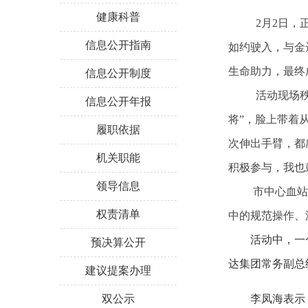
健康科普
2月2日，
信息公开指南
如约驶入，与金
生命助力，最终
信息公开制度
活动现场秩
信息公开年报
将”，脸上带着
履职依据
次伸出手臂，都
机关职能
积极参与，我也
领导信息
市中心血站
权责清单
中的规范操作、
活动中，一
预决算公开
达集团常务副总
建议提案办理
双公示
李凤海表示