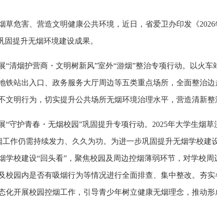
烟草危害、营造文明健康公共环境，近日，省爱卫办印发《
20
，巩固提升无烟环境建设成果。
展
“清烟护营商・文明树新风”室外“游烟”整治专项行动。
以火车
地铁站出入口、政务服务大厅周边等五类重点场所，全面整治边
不文明行为，切实提升公共场所无烟环境治理水平，营造清新整
展
“守护青春・无烟校园”巩固提升专项行动。
2025年大学生烟
园控烟工作仍需持续发力、久久为功。为进一步巩固提升无烟学校
烟学校建设“回头看”，聚焦校园及周边控烟薄弱环节，对学校周
及校园内是否有吸烟行为等情况进行全面排查、集中整改。夯实
态化开展校园控烟工作，引导青少年树立健康无烟理念，推动形