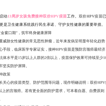
启动
13
周岁女孩免费接种双价
HPV
疫苗
工作。
双价
HPV
疫苗
更是卫生健康系统践行民生承诺、守护女性健康的重要举措。
黄金窗口期”，筑牢终身健康屏障
重威胁女性健康的常见恶性肿瘤，近年来发病呈明显年轻化趋势
心手段，临床医学专家证实，接种HPV疫苗是预防宫颈癌最经济
抗体水平是15岁以上人群的2倍以上，疫苗保护效果可持续至少1
牢坚实防护屏障。
种政策
长关心的疫苗类型、防护范围等问题，现作明确说明：双价HPV
%以上的宫颈癌。若有更全面的防护需求，可本着自愿、自费原则
。