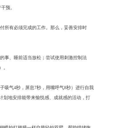
疗干预。
付所有必须完成的工作。那么，妥善安排时
的事、睡前适当放松；尝试使用刺激控制法
）。
用鼻子吸气4秒，屏息7秒，用嘴呼气8秒）进行自我
计划地安排能带来愉悦感、成就感的活动，打
像蝴蝶拍打翅膀一样交替轻拍双臂，帮助情绪恢