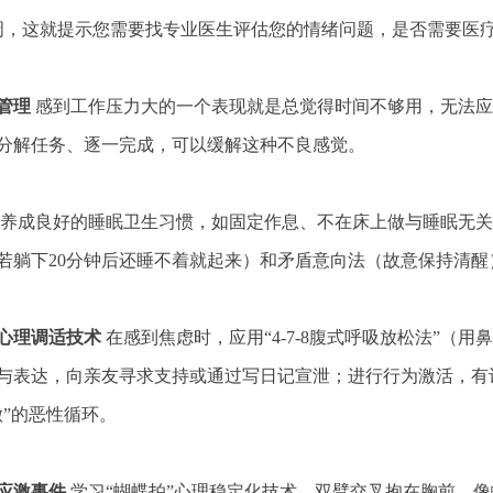
周，这就提示您需要找专业医生评估您的情绪问题，是否需要医
管理
感到工作压力大的一个表现就是总觉得时间不够用，无法应
分解任务、逐一完成，可以缓解这种不良感觉。
养成良好的睡眠卫生习惯，如固定作息、不在床上做与睡眠无关
若躺下20分钟后还睡不着就起来）和矛盾意向法（故意保持清醒
理调适技术
在感到焦虑时，应用“4-7-8腹式呼吸放松法”（
与表达，向亲友寻求支持或通过写日记宣泄；进行行为激活，有
做”的恶性循环。
应激事件
学习“蝴蝶拍”心理稳定化技术，双臂交叉抱在胸前，